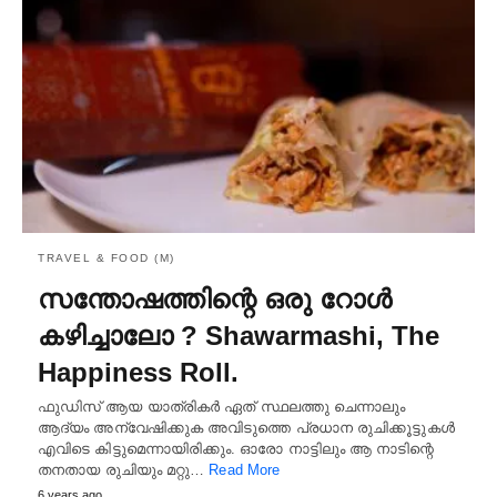
TRAVEL & FOOD (M)
സന്തോഷത്തിന്റെ ഒരു റോൾ
കഴിച്ചാലോ ? Shawarmashi, The
Happiness Roll.
ഫുഡിസ് ആയ യാത്രികർ ഏത് സ്ഥലത്തു ചെന്നാലും
ആദ്യം അന്വേഷിക്കുക അവിടുത്തെ പ്രധാന രുചിക്കൂട്ടുകൾ
എവിടെ കിട്ടുമെന്നായിരിക്കും. ഓരോ നാട്ടിലും ആ നാടിന്റെ
തനതായ രുചിയും മറ്റു…
Read More
6 years ago